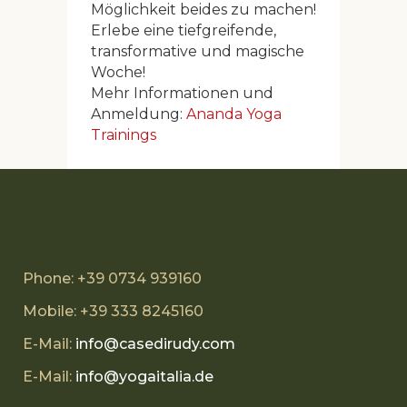
Möglichkeit beides zu machen!
Erlebe eine tiefgreifende,
transformative und magische
Woche!
Mehr Informationen und
Anmeldung:
Ananda Yoga
Trainings
Phone: +39 0734 939160
Mobile: +39 333 8245160
E-Mail:
info@casedirudy.com
E-Mail:
info@yogaitalia.de