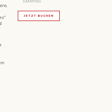
CAMPING
ens.
JETZT BUCHEN
ro“
d
e
em