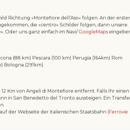
d Richtung »Montefiore dell’Aso« folgen. An der erste
ngekommen, die »centro« Schilder folgen, dann unsere
re«. Oder uns ganz einfach im Navi/
GoogleMaps
eingeben
ncona (88 km) Pescara (100 km) Perugia (164km) Rom
) Bologna (291km).
2 Km von Angeli di Montefiore entfernt. Falls Ihr einen
nn in San Benedetto del Tronto aussteigen. Ein Transfe
n.
 auf der Webseite der italienischen Staatsbahn
(Ferrovie