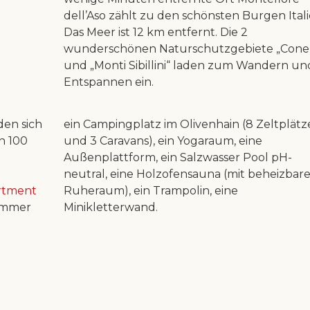
dell’Aso zählt zu den schönsten Burgen Itali
Das Meer ist 12 km entfernt. Die 2
wunderschönen Naturschutzgebiete „Cone
und „Monti Sibillini“ laden zum Wandern un
Entspannen ein.
den sich
ein Campingplatz im Olivenhain (8 Zeltplätz
n 100
und 3 Caravans), ein Yogaraum, eine
Außenplattform, ein Salzwasser Pool pH-
neutral, eine Holzofensauna (mit beheizbar
rtment
Ruheraum), ein Trampolin, eine
immer
Minikletterwand.