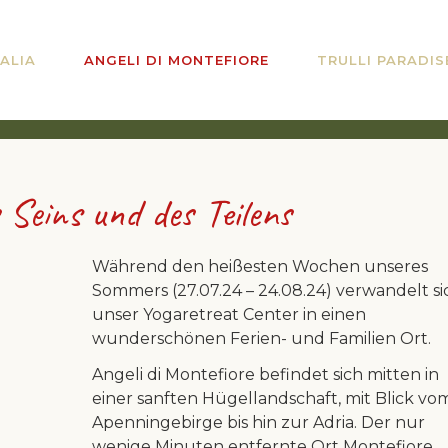
ALIA
ANGELI DI MONTEFIORE
TRULLI PARADIS
 Seins und des Teilens
Während den heißesten Wochen unseres
Sommers (27.07.24 – 24.08.24) verwandelt si
unser Yogaretreat Center in einen
wunderschönen Ferien- und Familien Ort.
Angeli di Montefiore befindet sich mitten in
einer sanften Hügellandschaft, mit Blick vo
Apenningebirge bis hin zur Adria. Der nur
wenige Minuten entfernte Ort Montefiore