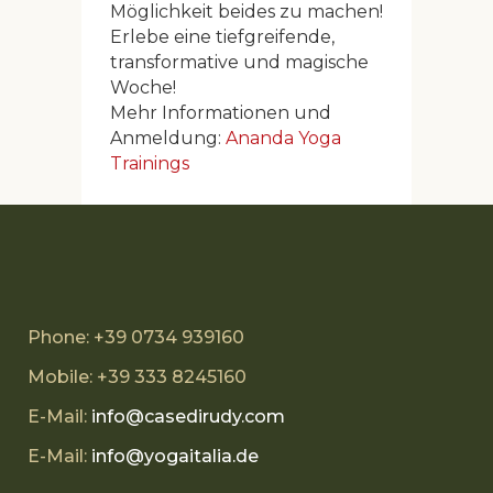
Möglichkeit beides zu machen!
Erlebe eine tiefgreifende,
transformative und magische
Woche!
Mehr Informationen und
Anmeldung:
Ananda Yoga
Trainings
Phone: +39 0734 939160
Mobile: +39 333 8245160
E-Mail:
info@casedirudy.com
E-Mail:
info@yogaitalia.de