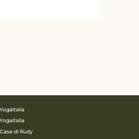
Yogaitalia
Yogaitalia
Case di Rudy