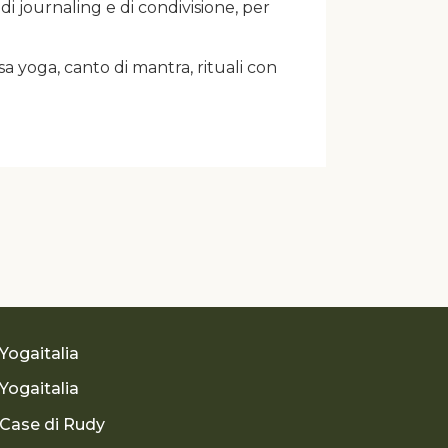
i di journaling e di condivisione, per
asa yoga, canto di mantra, rituali con
Yogaitalia
Yogaitalia
Case di Rudy