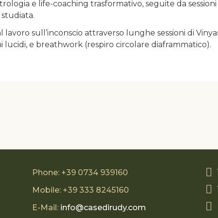
 astrologia e life-coaching trasformativo, seguite da session
studiata.
al lavoro sull’inconscio attraverso lunghe sessioni di Viny
ni lucidi, e breathwork (respiro circolare diaframmatico).
Phone: +39 0734 939160
Mobile: +39 333 8245160
E-Mail:
info@casedirudy.com